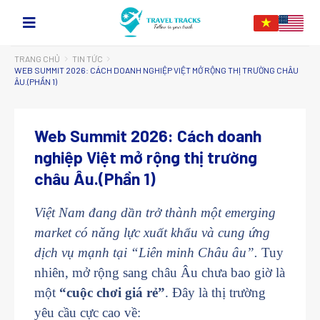
TRANG CHỦ
TIN TỨC
WEB SUMMIT 2026: CÁCH DOANH NGHIỆP VIỆT MỞ RỘNG THỊ TRƯỜNG CHÂU
ÂU.(PHẦN 1)
Web Summit 2026: Cách doanh
nghiệp Việt mở rộng thị trường
châu Âu.(Phần 1)
Việt Nam đang dần trở thành một emerging
market có năng lực xuất khẩu và cung ứng
dịch vụ mạnh tại “Liên minh Châu âu”.
Tuy
nhiên, mở rộng sang châu Âu chưa bao giờ là
một
“cuộc chơi giá rẻ”
. Đây là thị trường
yêu cầu cực cao về: