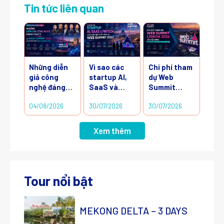
Tin tức liên quan
Những diễn
Vì sao các
Chi phí tham
giả công
startup AI,
dự Web
nghệ đáng
SaaS và
Summit
chú ý tại Web
Fintech Việt
Lisbon 2026
04/08/2026
30/07/2026
30/07/2026
Summit
Nam nên
từ Việt Nam:
2026 và cơ
xuất hiện tại
Doanh
hội cho
Web Summit
nghiệp cần
Xem thêm
doanh
2026?
chuẩn bị bao
nghiệp Việt
nhiêu?
Tour nổi bật
MEKONG DELTA – 3 DAYS