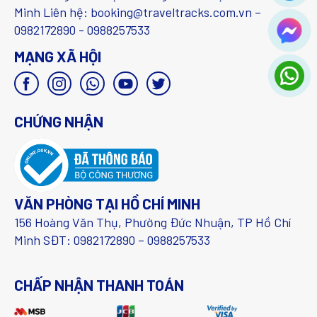
Minh Liên hệ: booking@traveltracks.com.vn –
0982172890 - 0988257533
MẠNG XÃ HỘI
CHỨNG NHẬN
VĂN PHÒNG TẠI HỒ CHÍ MINH
156 Hoàng Văn Thụ, Phường Đức Nhuận, TP Hồ Chí
Minh SĐT: 0982172890 – 0988257533
CHẤP NHẬN THANH TOÁN