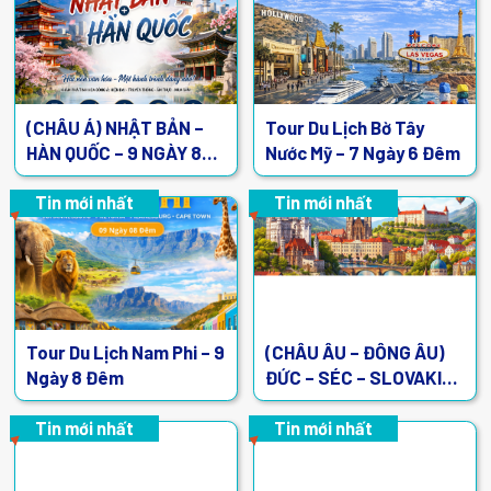
(CHÂU Á) NHẬT BẢN –
Tour Du Lịch Bờ Tây
HÀN QUỐC – 9 NGÀY 8
Nước Mỹ – 7 Ngày 6 Đêm
ĐÊM
Tin mới nhất
Tin mới nhất
Tour Du Lịch Nam Phi – 9
(CHÂU ÂU – ĐÔNG ÂU)
Ngày 8 Đêm
ĐỨC – SÉC – SLOVAKIA
– HUNGARY | 9 Ngày 8
Đêm
Tin mới nhất
Tin mới nhất