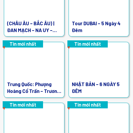
(CHÂU ÂU – BẮC ÂU) |
Tour DUBAI – 5 Ngày 4
ĐAN MẠCH – NA UY –
Đêm
THỤY ĐIỂN – PHẦN LAN |
9 Ngày 8 Đêm
Tin mới nhất
Tin mới nhất
Trung Quốc: Phượng
NHẬT BẢN – 6 NGÀY 5
Hoàng Cổ Trấn – Trương
ĐÊM
Gia Giới – 5N4Đ
Tin mới nhất
Tin mới nhất