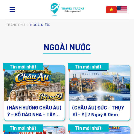
TRANG CHỦ
NGOÀI NƯỚC
NGOÀI NƯỚC
Tin mới nhất
Tin mới nhất
(HÀNH HƯƠNG CHÂU ÂU)
(CHÂU ÂU) ĐỨC – THỤY
Ý – BỒ ĐÀO NHA – TÂY
SĨ – Ý | 7 Ngày 6 Đêm
BAN NHA – PHÁP | 12
Ngày 11 Đêm
Tin mới nhất
Tin mới nhất