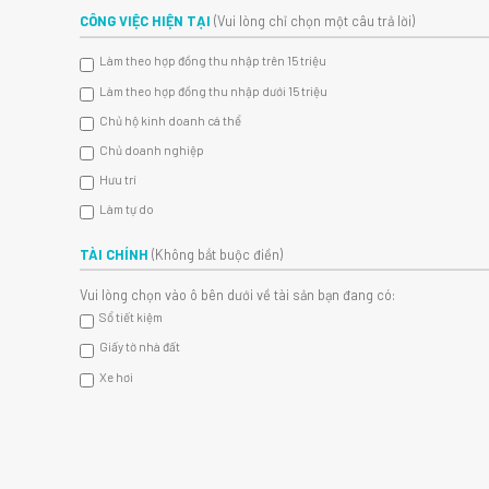
CÔNG VIỆC HIỆN TẠI
(Vui lòng chỉ chọn một câu trả lời)
Làm theo hợp đồng thu nhập trên 15 triệu
Làm theo hợp đồng thu nhập dưới 15 triệu
Chủ hộ kinh doanh cá thể
Chủ doanh nghiệp
Hưu trí
Làm tự do
TÀI CHÍNH
(Không bắt buộc điền)
Vui lòng chọn vào ô bên dưới về tài sản bạn đang có:
Sổ tiết kiệm
Giấy tờ nhà đất
Xe hơi