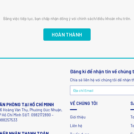
Bằng việc tiếp tục, bạn chấp nhận đồng ý với chính sách/điều khoản như trên.
Đăng kí để nhận tin về chúng 
Chia sẻ liên hệ với chúng tôi để nhận t
VỀ CHÚNG TÔI
S
ĂN PHÒNG TẠI HỒ CHÍ MINH
56 Hoàng Văn Thụ, Phường Đức Nhuận,
P Hồ Chí Minh SĐT: 0982172890 –
Giới thiệu
T
988257533
Liên hệ
To
HẤP NHẬN THANH TOÁN