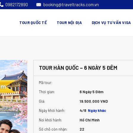
0982172890
booking@traveltracks.com.vn
TOUR QUỐC TẾ
TOUR NỘI ĐỊA
DỊCH VỤ TƯ VẤN VISA
TOUR HÀN QUỐC – 6 NGÀY 5 ĐÊM
Mã tour:
Thời gian:
6 Ngày 5 Đêm
Giá:
19.500.000 VND
Ngày khởi hành:
4/8
Ngày khác
Nơi khởi hành:
Hồ Chí Minh
Số chỗ còn nhận:
22