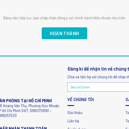
Bằng việc tiếp tục, bạn chấp nhận đồng ý với chính sách/điều khoản như trên.
Đăng kí để nhận tin về chúng 
Chia sẻ liên hệ với chúng tôi để nhận t
VỀ CHÚNG TÔI
S
ĂN PHÒNG TẠI HỒ CHÍ MINH
56 Hoàng Văn Thụ, Phường Đức Nhuận,
P Hồ Chí Minh SĐT: 0982172890 –
Giới thiệu
T
988257533
Liên hệ
To
HẤP NHẬN THANH TOÁN