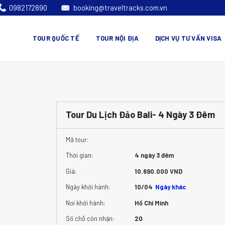
0982172890
booking@traveltracks.com.vn
TOUR QUỐC TẾ
TOUR NỘI ĐỊA
DỊCH VỤ TƯ VẤN VISA
Tour Du Lịch Đảo Bali- 4 Ngày 3 Đêm
Mã tour:
Thời gian:
4 ngày 3 đêm
Giá:
10.690.000 VND
Ngày khởi hành:
10/04
Ngày khác
Nơi khởi hành:
Hồ Chí Minh
Số chỗ còn nhận:
20