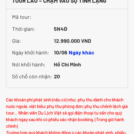
TOUR LÀO – CHẠM VÀO SỰ TĨNH LẶNG
Mã tour:
Thời gian:
5N4Đ
Giá:
12.990.000 VND
Ngày khởi hành:
10/06
Ngày khác
Nơi khởi hành:
Hồ Chí Minh
Số chỗ còn nhận:
20
Các khoản phí phát sinh (nếu có) như: phụ thu dành cho khách
nước ngoài, việt kiều; phụ thu phòng đơn; phụ thu chênh lệch giá
tour… Nhân viên Du Lịch Việt sẽ gọi điện thoại tư vấn cho quý
khách ngay sau khi có phiếu xác nhận booking. (Trong giờ hành
chính)
Trường hợp quý khách không đồng ý các khoản phát sinh, phiếu