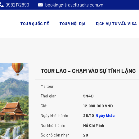
0982172890
booking@traveltracks.com.vn
TOUR QUỐC TẾ
TOUR NỘI ĐỊA
DỊCH VỤ TƯ VẤN VISA
TOUR LÀO – CHẠM VÀO SỰ TĨNH LẶNG
Mã tour:
Thời gian:
5N4Đ
Giá:
12.990.000 VND
Ngày khởi hành:
28/10
Ngày khác
Nơi khởi hành:
Hồ Chí Minh
Số chỗ còn nhận:
20