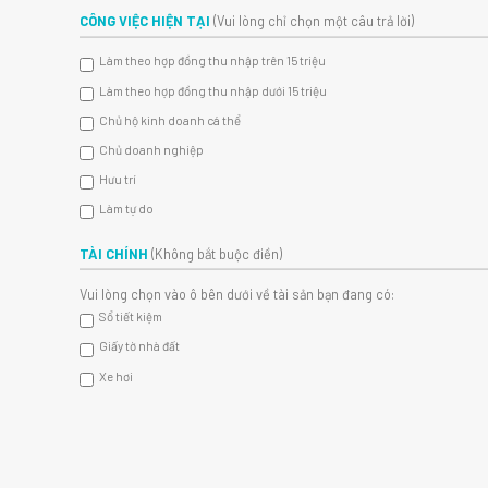
CÔNG VIỆC HIỆN TẠI
(Vui lòng chỉ chọn một câu trả lời)
Làm theo hợp đồng thu nhập trên 15 triệu
Làm theo hợp đồng thu nhập dưới 15 triệu
Chủ hộ kinh doanh cá thể
Chủ doanh nghiệp
Hưu trí
Làm tự do
TÀI CHÍNH
(Không bắt buộc điền)
Vui lòng chọn vào ô bên dưới về tài sản bạn đang có:
Sổ tiết kiệm
Giấy tờ nhà đất
Xe hơi