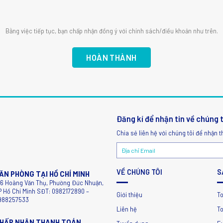
Bằng việc tiếp tục, bạn chấp nhận đồng ý với chính sách/điều khoản như trên.
Đăng kí để nhận tin về chúng 
Chia sẻ liên hệ với chúng tôi để nhận t
VỀ CHÚNG TÔI
S
ĂN PHÒNG TẠI HỒ CHÍ MINH
56 Hoàng Văn Thụ, Phường Đức Nhuận,
P Hồ Chí Minh SĐT: 0982172890 –
Giới thiệu
T
988257533
Liên hệ
To
HẤP NHẬN THANH TOÁN