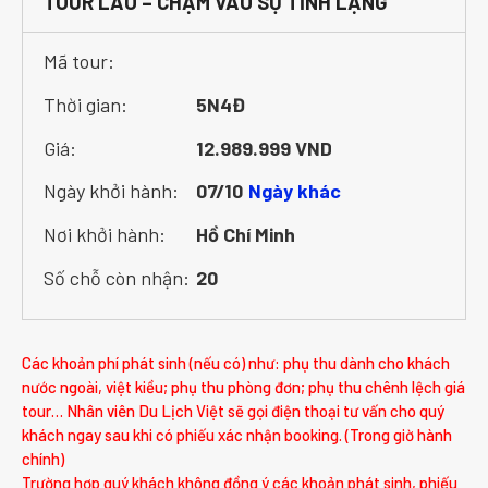
TOUR LÀO – CHẠM VÀO SỰ TĨNH LẶNG
Mã tour:
Thời gian:
5N4Đ
Giá:
12.989.999 VND
Ngày khởi hành:
07/10
Ngày khác
Nơi khởi hành:
Hồ Chí Minh
Số chỗ còn nhận:
20
Các khoản phí phát sinh (nếu có) như: phụ thu dành cho khách
nước ngoài, việt kiều; phụ thu phòng đơn; phụ thu chênh lệch giá
tour… Nhân viên Du Lịch Việt sẽ gọi điện thoại tư vấn cho quý
khách ngay sau khi có phiếu xác nhận booking. (Trong giờ hành
chính)
Trường hợp quý khách không đồng ý các khoản phát sinh, phiếu