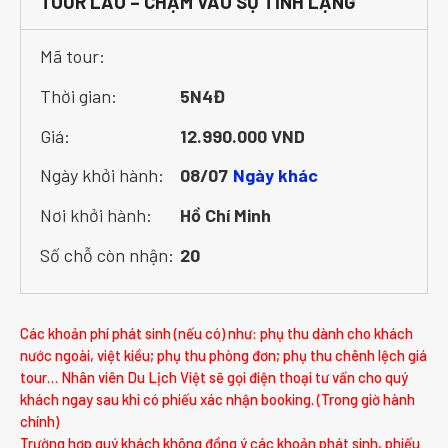
TOUR LÀO – CHẠM VÀO SỰ TĨNH LẶNG
Mã tour:
Thời gian:
5N4Đ
Giá:
12.990.000 VND
Ngày khởi hành:
08/07
Ngày khác
Nơi khởi hành:
Hồ Chí Minh
Số chỗ còn nhận:
20
Các khoản phí phát sinh (nếu có) như: phụ thu dành cho khách
nước ngoài, việt kiều; phụ thu phòng đơn; phụ thu chênh lệch giá
tour… Nhân viên Du Lịch Việt sẽ gọi điện thoại tư vấn cho quý
khách ngay sau khi có phiếu xác nhận booking. (Trong giờ hành
chính)
Trường hợp quý khách không đồng ý các khoản phát sinh, phiếu