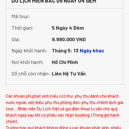
DU LỊCH MIỀN BẮC 05 NGÀY 04 ĐÊM
Mã tour:
Thời gian:
5 Ngày 4 Đêm
Giá:
9.990.000 VND
Ngày khởi hành:
Tháng 5: 13
Ngày khác
Nơi khởi hành:
Hồ Chí Minh
Số chỗ còn nhận:
Liên Hệ Tư Vấn
Các khoản phí phát sinh (nếu có) như: phụ thu dành cho khách
nước ngoài, việt kiều; phụ thu phòng đơn; phụ thu chênh lệch giá
tour… Nhân viên Du Lịch Việt sẽ gọi điện thoại tư vấn cho quý
khách ngay sau khi có phiếu xác nhận booking. (Trong giờ hành
chính)
Trường hợp quý khách không đồng ý các khoản phát sinh, phiếu