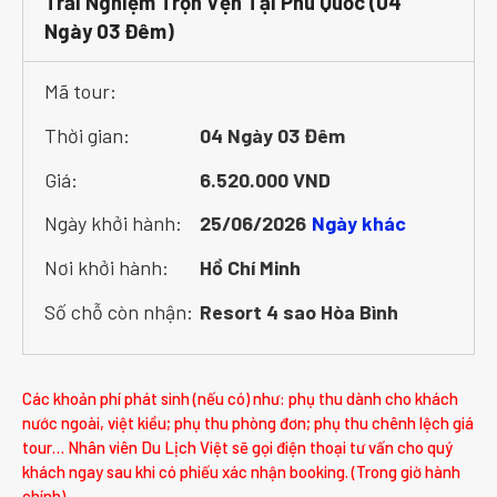
Trải Nghiệm Trọn Vẹn Tại Phú Quốc (04
Ngày 03 Đêm)
Mã tour:
Thời gian:
04 Ngày 03 Đêm
Giá:
6.520.000 VND
Ngày khởi hành:
25/06/2026
Ngày khác
Nơi khởi hành:
Hồ Chí Minh
Số chỗ còn nhận:
Resort 4 sao Hòa Bình
Các khoản phí phát sinh (nếu có) như: phụ thu dành cho khách
nước ngoài, việt kiều; phụ thu phòng đơn; phụ thu chênh lệch giá
tour… Nhân viên Du Lịch Việt sẽ gọi điện thoại tư vấn cho quý
khách ngay sau khi có phiếu xác nhận booking. (Trong giờ hành
chính)