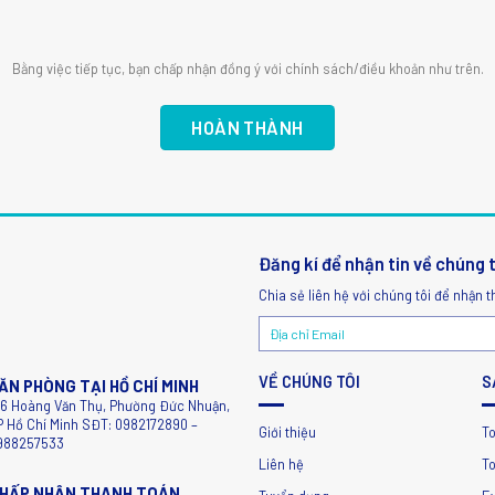
Bằng việc tiếp tục, bạn chấp nhận đồng ý với chính sách/điều khoản như trên.
Đăng kí để nhận tin về chúng 
Chia sẻ liên hệ với chúng tôi để nhận t
VỀ CHÚNG TÔI
S
ĂN PHÒNG TẠI HỒ CHÍ MINH
56 Hoàng Văn Thụ, Phường Đức Nhuận,
P Hồ Chí Minh SĐT: 0982172890 –
Giới thiệu
T
988257533
Liên hệ
To
HẤP NHẬN THANH TOÁN