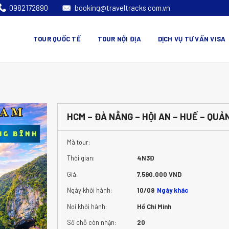
0982172890
booking@traveltracks.com.vn
TOUR QUỐC TẾ
TOUR NỘI ĐỊA
DỊCH VỤ TƯ VẤN VISA
HCM – ĐÀ NẴNG – HỘI AN – HUẾ – QUẢ
Mã tour:
Thời gian:
4N3Đ
Giá:
7.590.000 VND
Ngày khởi hành:
10/09
Ngày khác
Nơi khởi hành:
Hồ Chí Minh
Số chỗ còn nhận:
20