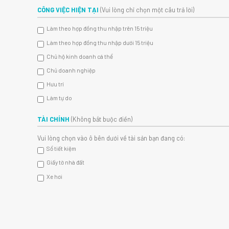
CÔNG VIỆC HIỆN TẠI
(Vui lòng chỉ chọn một câu trả lời)
Làm theo hợp đồng thu nhập trên 15 triệu
Làm theo hợp đồng thu nhập dưới 15 triệu
Chủ hộ kinh doanh cá thể
Chủ doanh nghiệp
Hưu trí
Làm tự do
TÀI CHÍNH
(Không bắt buộc điền)
Vui lòng chọn vào ô bên dưới về tài sản bạn đang có:
Sổ tiết kiệm
Giấy tờ nhà đất
Xe hơi