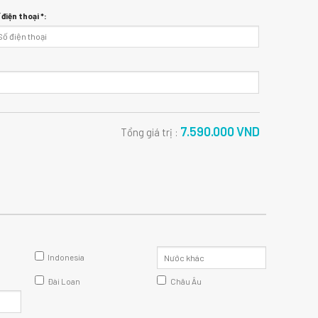
 điện thoại *:
7.590.000
VND
Tổng giá trị :
Indonesia
Đài Loan
Châu Âu