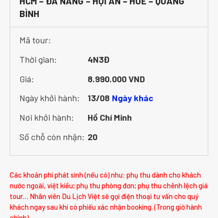
HCM – ĐÀ NẴNG – HỘI AN – HUẾ – QUẢNG
BÌNH
Mã tour:
Thời gian:
4N3Đ
Giá:
8.990.000 VND
Ngày khởi hành:
13/08
Ngày khác
Nơi khởi hành:
Hồ Chí Minh
Số chỗ còn nhận:
20
Các khoản phí phát sinh (nếu có) như: phụ thu dành cho khách
nước ngoài, việt kiều; phụ thu phòng đơn; phụ thu chênh lệch giá
tour… Nhân viên Du Lịch Việt sẽ gọi điện thoại tư vấn cho quý
khách ngay sau khi có phiếu xác nhận booking. (Trong giờ hành
chính)