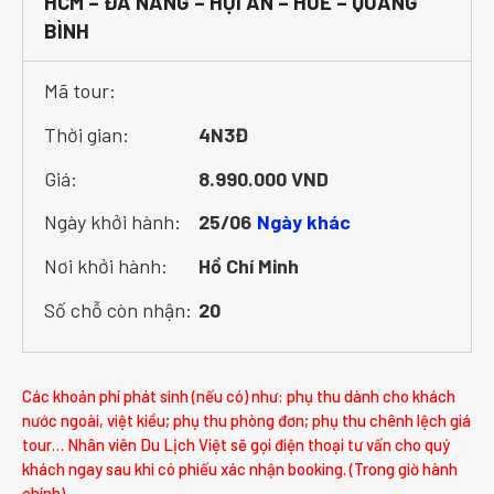
HCM – ĐÀ NẴNG – HỘI AN – HUẾ – QUẢNG
BÌNH
Mã tour:
Thời gian:
4N3Đ
Giá:
8.990.000 VND
Ngày khởi hành:
25/06
Ngày khác
Nơi khởi hành:
Hồ Chí Minh
Số chỗ còn nhận:
20
Các khoản phí phát sinh (nếu có) như: phụ thu dành cho khách
nước ngoài, việt kiều; phụ thu phòng đơn; phụ thu chênh lệch giá
tour… Nhân viên Du Lịch Việt sẽ gọi điện thoại tư vấn cho quý
khách ngay sau khi có phiếu xác nhận booking. (Trong giờ hành
chính)