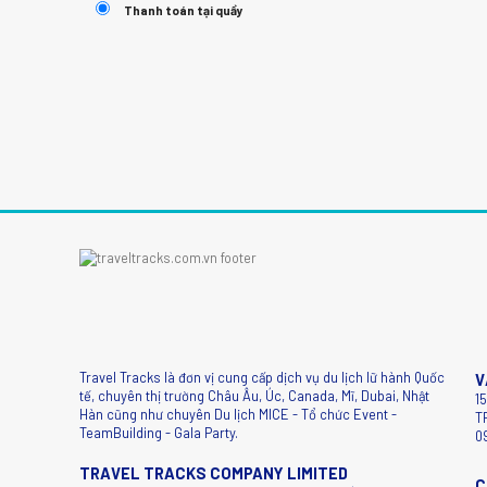
Thanh toán tại quầy
Travel Tracks là đơn vị cung cấp dịch vụ du lịch lữ hành Quốc
V
tế, chuyên thị trường Châu Âu, Úc, Canada, Mĩ, Dubai, Nhật
1
Hàn cũng như chuyên Du lịch MICE - Tổ chức Event -
T
TeamBuilding - Gala Party.
0
TRAVEL TRACKS COMPANY LIMITED
C