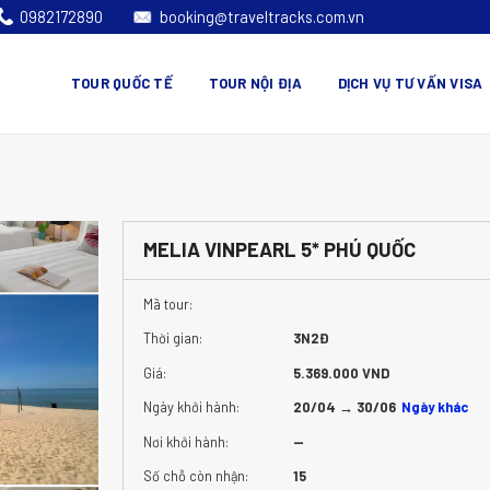
0982172890
booking@traveltracks.com.vn
TOUR QUỐC TẾ
TOUR NỘI ĐỊA
DỊCH VỤ TƯ VẤN VISA
MELIA VINPEARL 5* PHÚ QUỐC
Mã tour:
Thời gian:
3N2Đ
Giá:
5.369.000 VND
Ngày khởi hành:
20/04 → 30/06
Ngày khác
Nơi khởi hành:
—
Số chỗ còn nhận:
15