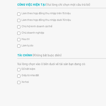
CÔNG VIỆC HIỆN TẠI
(Vui lòng chỉ chọn một câu trả lời)
Làm theo hợp đồng thu nhập trên 15 triệu
Làm theo hợp đồng thu nhập dưới 15 triệu
Chủ hộ kinh doanh cá thể
Chủ doanh nghiệp
Hưu trí
Làm tự do
TÀI CHÍNH
(Không bắt buộc điền)
Vui lòng chọn vào ô bên dưới về tài sản bạn đang có:
Sổ tiết kiệm
Giấy tờ nhà đất
Xe hơi